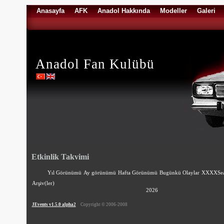
Anasayfa
AFK
Anadol Hakkında
Modeller
Galeri
Anadol Fan Kulübü
Etkinlik Takvimi
Yıl Görünümü
Ay görünümü
Hafta Görünümü
Bugünkü Olaylar
XXXXSea
Arşiv(ler)
2026
JEvents v1.5.0 alpha2
Copyright © 2006-2008