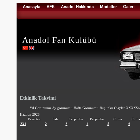
Anasayfa
AFK
Anadol Hakkında
Modeller
Galeri
Anadol Fan Kulübü
Etkinlik Takvimi
Yıl Görünümü
Ay görünümü
Hafta Görünümü
Bugünkü Olaylar
XXXXSea
Haziran 2026
Pazartesi
Salı
Çarşamba
Perşembe
Cuma
Cumar
23
1
2
3
4
5
6