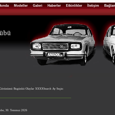
kında
Modeller
Galeri
Haberler
Etkinlikler
İletişim
Bağlan
lübü
 Görünümü
Bugünkü Olaylar
XXXXSearch
Ay Seçin:
mbe, 30. Temmuz 2026