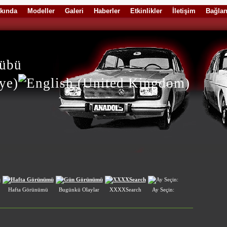
kında
Modeller
Galeri
Haberler
Etkinlikler
İletişim
Bağlan
lübü
Hafta Görünümü
Bugünkü Olaylar
XXXXSearch
Ay Seçin: