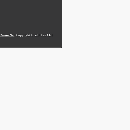
a
Zeron.Net
. Copyright Anadol Fan Club