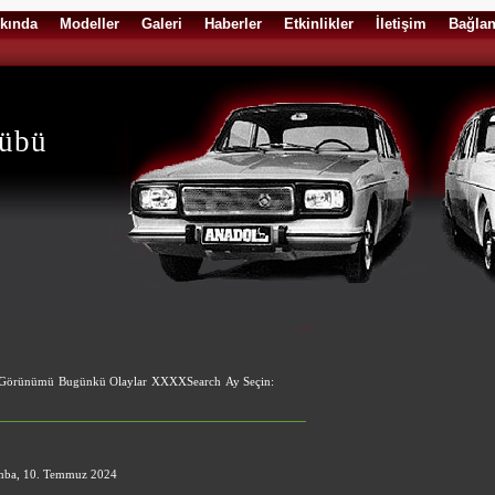
kında
Modeller
Galeri
Haberler
Etkinlikler
İletişim
Bağlan
lübü
 Görünümü
Bugünkü Olaylar
XXXXSearch
Ay Seçin:
mba, 10. Temmuz 2024